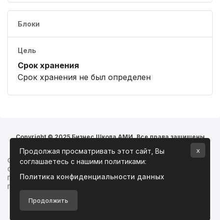
Блоки
Цель
Срок хранения
Срок хранения не был определен
Copyright © 2025 Бизнес Школа АМИ. Все права защищены
x
Продолжая просматривать этот сайт, Вы
Сводка хранения данных
соглашаетесь с нашими политиками:
Скачать мобильное приложение
Политика конфиденциальности данных
Политики
Переключить на стандартную тему
Продолжить